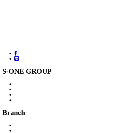
S-ONE GROUP CO.,LTD.
221 Ramindra Road, Minburi, Bangkok 10510
Tel. +66 (02) 517-3960-1, 518-0760-3, 907-4060-2
Fax. +66 (02) 918-5936, 907-4063
Email : sales.supplies@s-one.co.th
LINE ID : @sonecenter
Facebook : www.facebook.com/sonegroup
S-ONE GROUP
S-ONE : SUPPLIES
S-ONE : CREATION
S-ONE : COMPLETE
S-ONE : INSTALLATION
Branch
Bangkok (Head Office)
Nong Chok