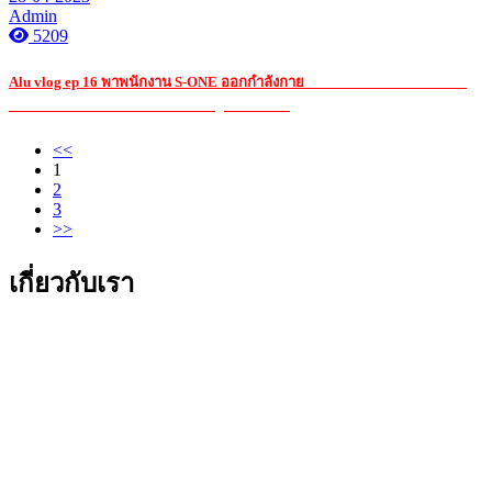
Admin
5209
Alu vlog ep 16 พาพนักงาน S-ONE ออกกำลังกาย
รับ เหมา ค่าแรง กระจก อ ลู
มิ เนียมรับ เหมา ค่าแรง กระจก อ ลู มิ เนียมรับ
<<
1
2
3
>>
เกี่ยวกับเรา
บริษัท เอส วรรณ กรุ๊ป จำกัด
221 ถนนรามอินทรา แขวงมีนบุรี เขตมีนบุรี กรุงเทพมหานคร
10510
โทร. : 02-517-3960-1, 518-0760-3, 907-4060-2
โทรสาร : 02-918-5936, 907-4063
Email : sales.supplies@s-one.co.th