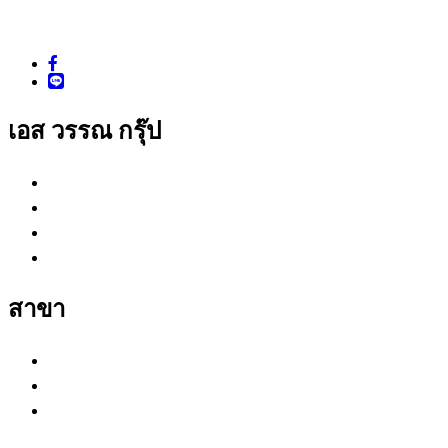
LINE ID : @sonecenter
Facebook : www.facebook.com/sonegroup
เอส วรรณ กรุ๊ป
เอส วรรณ ซัพพลายส์
เอส วรรณ ครีเอชั่น
เอส วรรณ คอมพลีท
เอส วรรณ อินสตอลเลชั่น
สาขา
กรุงเทพ (สำนักงานใหญ่)
หนองจอก
สุรินทร์